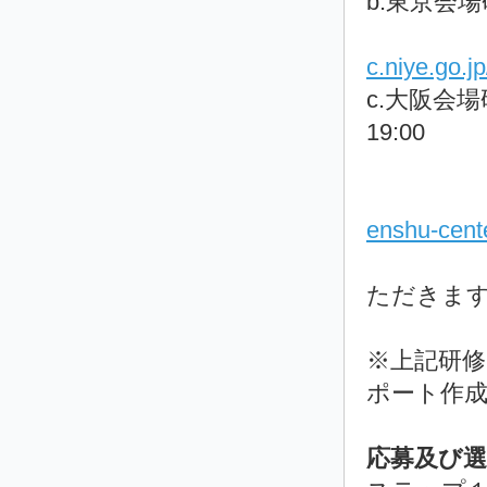
b.東京会場研
国立ｵﾘ
c.niye.go.jp
c.大阪会場研
19:00
AOT
enshu-cent
★9月
ただきま
※上記研
ポート作
応募及び