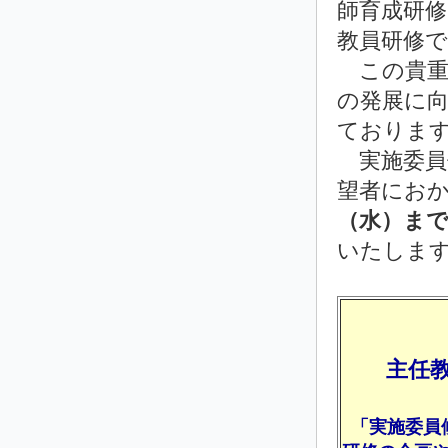
師育成研
教員研修
この貴重
の発展に
ておりま
実施委員
望者にお
（水）ま
いたしま
主任
「実施委員