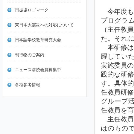
日振協ロゴマーク
今年度も
プログラ
東日本大震災への対応について
（主任教
た。それ
日本語学校教育研究大会
本研修は
刊行物のご案内
躍してい
実施委員
ニュース購読会員募集中
践的な研
す。具体
各種参考情報
任教員研
グループ
任教員を
主任教員
はのもので