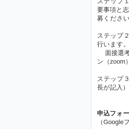
ステップ１
要事項と
募くださ
ステップ２
行います
面接選考は
ン（zoo
ステップ
長が記入
（提出
申込フォ
（Googl