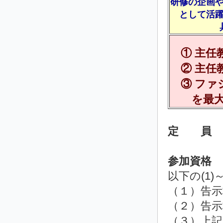
研修の企画
として活
① 主任
② 主任
③ ファ
を最大
定 員
参加資格
以下の(1
（１）告示
（２）告示
（３）上記