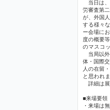
当日は、
労審査第二
が、外国
する様々
ー会場にお
度の概要
のマスコ
当局以外
体・国際
人の在留
と思われ
詳細は展
■来場要領
・来場は