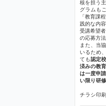
核を担う
グラムも
「教育課
践的な内
受講希望
の応募方法
また、当
いるため
ても
認定
済みの教
は一度申
い限り研
チラシ印