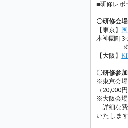
■研修レポー
〇研修会場
【東京】
国
木神園町3-1
【大阪】
K
〇研修参
※東京会
（20,0
※大阪会
詳細な
いたしま