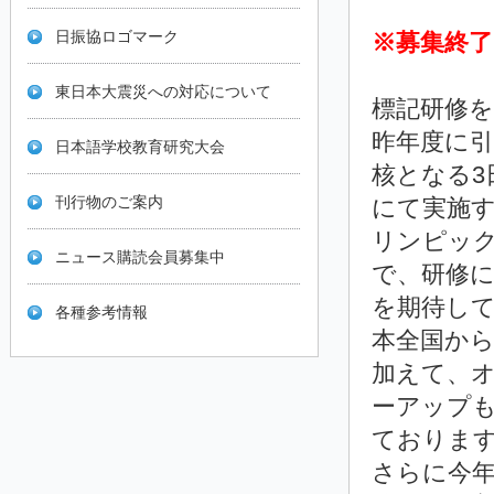
日振協ロゴマーク
※募集終
東日本大震災への対応について
標記研修
昨年度に
日本語学校教育研究大会
核となる3
刊行物のご案内
にて実施
リンピッ
ニュース購読会員募集中
で、研修
を期待し
各種参考情報
本全国か
加えて、
ーアップ
ておりま
さらに今