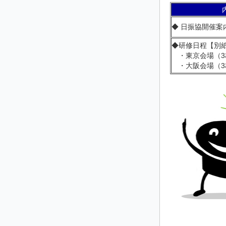
◆
日振協開催案
◆
研修日程【別紙
・東京会場（3
・大阪会場（3