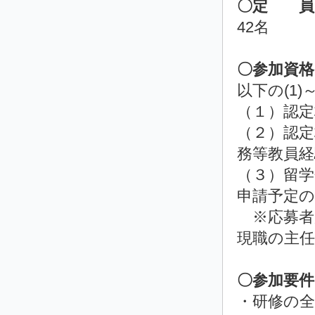
〇定 員
42名
〇参加資格
以下の(1
（１
（２）
認定
務等教員経
（３）
留学
申請予定の
※応募者
現職の主
〇参加要件
・研修の