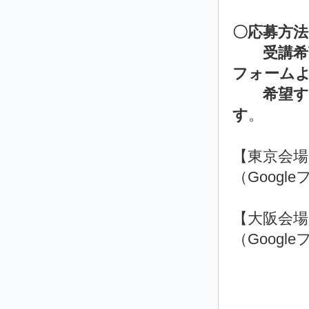
〇応募方
受講希望者
フォーム
希望
す
。
【東京会場
（Googl
【大阪会場
（Googl