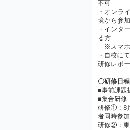
不可
・オンラ
境から参
・インター
る方
※スマホ
・自校に
研修レポ
〇研修日
■事前課題提
■集合研修
研修①：8月
者同時参加
研修②：東京