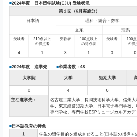
■
2024年度 日本留学試験(EJU) 受験状況
第１回（6月実施分）
日本語
理科・総合・数学
文系
理系
受験者
219点以上
受験者
100点以上
受験者
100
の得点者
の得点者
の得
4
1
3
1
0
0
■
2024年度 進学先
■
卒業者数：48
大学院
大学
短期大学
0
4
0
主な進学先：
名古屋工業大学、長岡技術科学大学、信州大
学、東京経営短期大学、日本電子専門学校、
専門学校、専門学校ESPミュージカルアカデ
■
日本語教育の特色
1
学生の留学目的を達成させること(日本語の指導＋