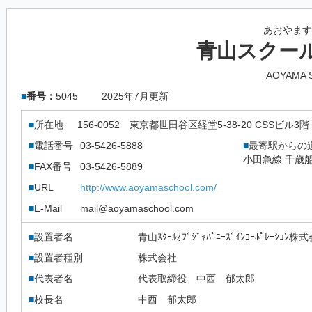
あおやます
青山スクー
AOYAMA 
■
番号：
5045
2025年7月更新
■
所在地
156-0052
東京都世田谷区経堂5-38-20 CSSビル3階
■
電話番号
03-5426-5888
■
最寄駅からの
小田急線 千歳
■
FAX番号
03-5426-5889
■
URL
http://www.aoyamaschool.com/
■
E-Mail
mail@aoyamaschool.com
■
設置者名
青山ｽｸｰﾙｵﾌﾞｼﾞｬﾊﾟﾆｰｽﾞｲﾝｺｰﾎﾟﾚｰｼｮﾝ株
■
設置者種別
株式会社
■
代表者名
代表取締役 中西 郁太郎
■
校長名
中西 郁太郎