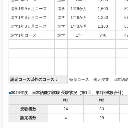
進学1年9ヵ月コース
進学
1年9か月
1,600
8
進学1年6ヵ月コース
進学
1年6か月
1,380
6
進学1年3ヵ月コース
進学
1年3か月
1,160
5
進学1年コース
進学
1年
940
4
認定コース以外のコース：
短期コース、個人授業、日本語
■
2024年度 日本語能力試験 受験状況（第1回、第2回試験合計）
N1
N2
受験者数
24
60
認定者数
4
29