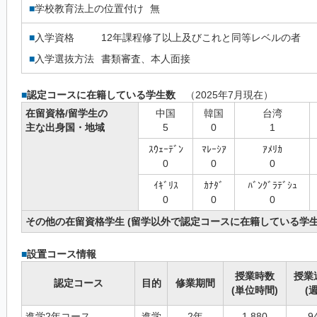
■
学校教育法上の位置付け
無
■
入学資格
12年課程修了以上及びこれと同等レベルの者
■
入学選抜方法
書類審査、本人面接
■
認定コースに在籍している学生数
（2025年7月現在）
在留資格/留学生の
中国
韓国
台湾
主な出身国・地域
5
0
1
ｽｳｪｰﾃﾞﾝ
ﾏﾚｰｼｱ
ｱﾒﾘｶ
0
0
0
ｲｷﾞﾘｽ
ｶﾅﾀﾞ
ﾊﾞﾝｸﾞﾗﾃﾞｼｭ
0
0
0
その他の在留資格学生 (留学以外で認定コースに在籍している学生
■
設置コース情報
授業時数
授業
認定コース
目的
修業期間
(単位時間)
(週
進学2年コース
進学
2年
1,880
9