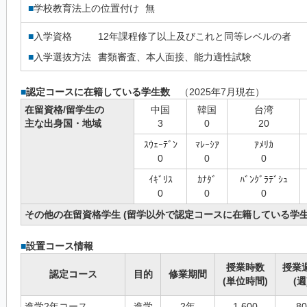
■
学校教育法上の位置付け
無
■
入学資格
12年課程修了以上及びこれと同等レベルの者
■
入学選抜方法
書類審査、本人面接、能力適性試験
■
認定コースに在籍している学生数
（2025年7月現在）
在留資格/留学生の
中国
韓国
台湾
主な出身国・地域
3
0
20
ｽｳｪｰﾃﾞﾝ
ﾏﾚｰｼｱ
ｱﾒﾘｶ
0
0
0
ｲｷﾞﾘｽ
ｶﾅﾀﾞ
ﾊﾞﾝｸﾞﾗﾃﾞｼｭ
0
0
0
その他の在留資格学生 (留学以外で認定コースに在籍している学生
■
設置コース情報
授業時数
授業
認定コース
目的
修業期間
(単位時間)
(週
進学2年コース
進学
2年
1,600
80