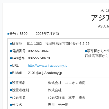
あじ
アジ
ASIA 
■
番号：
B500
2025年7月更新
■
所在地
811-1362
福岡県福岡市南区長住4-2-29
■
電話番号
092-557-8667
■
最寄駅からの
西鉄高宮駅から
■
FAX番号
092-557-8678
■
URL
http://www.a-j-academy.jp
■
E-Mail
2101@a-j-Academy.jp
■
設置者名
株式会社 ユニオン通商
■
設置者種別
株式会社
■
代表者名
代表取締役 塚本 勝美
■
校長名
塩川 光一郎