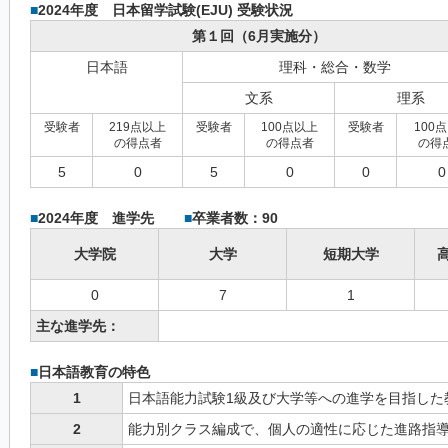
■
2024年度 日本留学試験(EJU) 受験状況
第１回（6月実施分）
日本語
理科・総合・数学
文系
理系
受験者
219点以上
受験者
100点以上
受験者
100
の得点者
の得点者
の得
5
0
5
0
0
0
■
2024年度 進学先
■
卒業者数：90
大学院
大学
短期大学
0
7
1
主な進学先：
■
日本語教育の特色
1
日本語能力試験1級及び大学等への進学を目指した
2
能力別クラス編成で、個人の適性に応じた進路指