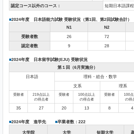
認定コース以外のコース：
短期日本語課程
■
2024年度 日本語能力試験 受験状況（第1回、第2回試験合計）
N1
N2
受験者数
26
72
認定者数
9
28
■
2024年度 日本留学試験(EJU) 受験状況
第１回（6月実施分）
日本語
理科・総合・数学
文系
理系
受験者
219点以上
受験者
100点以上
受験者
100
の得点者
の得点者
の得
35
27
20
13
8
4
■
2024年度 進学先
■
卒業者数：222
大学院
大学
短期大学