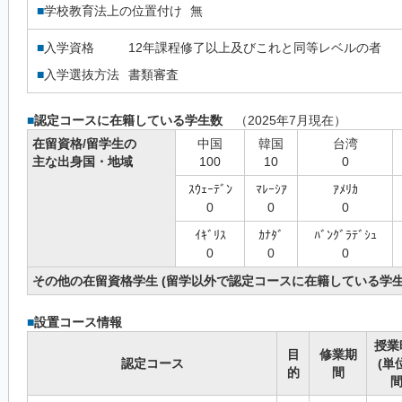
■
学校教育法上の位置付け
無
■
入学資格
12年課程修了以上及びこれと同等レベルの者
■
入学選抜方法
書類審査
■
認定コースに在籍している学生数
（2025年7月現在）
在留資格/留学生の
中国
韓国
台湾
主な出身国・地域
100
10
0
ｽｳｪｰﾃﾞﾝ
ﾏﾚｰｼｱ
ｱﾒﾘｶ
0
0
0
ｲｷﾞﾘｽ
ｶﾅﾀﾞ
ﾊﾞﾝｸﾞﾗﾃﾞｼｭ
0
0
0
その他の在留資格学生 (留学以外で認定コースに在籍している学生
■
設置コース情報
授業
目
修業期
認定コース
(単
的
間
間