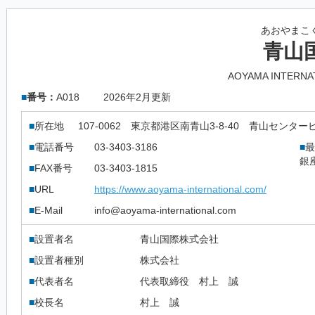
あおやまこ
青山
AOYAMA INTERNA
■
番号：
A018
2026年2月更新
■
所在地
107-0062
東京都港区南青山3-8-40 青山センタービ
■
電話番号
03-3403-3186
■
最
銀
■
FAX番号
03-3403-1815
■
URL
https://www.aoyama-international.com/
■
E-Mail
info@aoyama-international.com
■
設置者名
青山国際株式会社
■
設置者種別
株式会社
■
代表者名
代表取締役 村上 誠
■
校長名
村上 誠