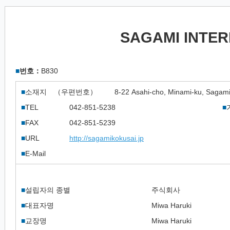
SAGAMI INTE
■
번호：
B830
■
소재지 （우편번호）
8-22 Asahi-cho, Minami-ku, Sagam
■
TEL
042-851-5238
■
■
FAX
042-851-5239
■
URL
http://sagamikokusai.jp
■
E-Mail
■
설립자의 종별
주식회사
■
대표자명
Miwa Haruki
■
교장명
Miwa Haruki