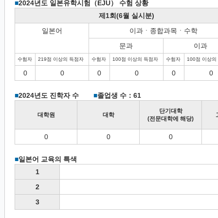
■
2024년도 일본유학시험（EJU） 수험 상황
제1회(6월 실시분)
일본어
이과ㆍ종합과목ㆍ수학
문과
이과
수험자
219점 이상의 득점자
수험자
100점 이상의 득점자
수험자
100점 이상의
0
0
0
0
0
0
■
2024년도 진학자 수
■
졸업생 수：61
단기대학
대학원
대학
(전문대학에 해당)
0
0
0
■
일본어 교육의 특색
1
2
3