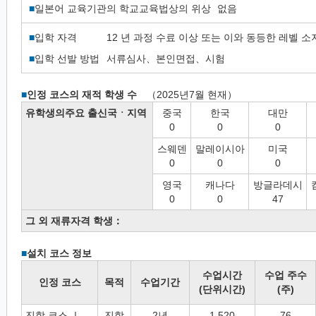
■
일본어 교육기관의 학교교육법상의 위상
없음
■
입학 자격
12 년 과정 수료 이상 또는 이와 동등한 레벨 소
■
입학 선발 방법
서류심사、본인면접、시험
■
인정 코스의 재적 학생 수
（2025년7월 현재）
유학생의주요 출신국ㆍ지역
중국
한국
대만
0
0
0
스웨덴
말레이시아
미국
0
0
0
영국
캐나다
방글라데시
0
0
47
그 외 재류자격 학생：
■
설치 코스 정보
수업시간
수업 주수
인정 코스
목적
수업기간
(단위시간)
(주)
진학 코스 Ⅰ
진학
2년
1,520
76