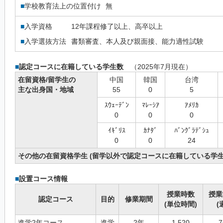
■
学校教育法上の位置付け
無
■
入学資格
12年課程修了以上、高卒以上
■
入学選抜方法
書類審査、本人及び親面接、能力適性試験
■
認定コースに在籍している学生数
（2025年7月現在）
在留資格/留学生の
中国
韓国
台湾
主な出身国・地域
55
0
5
ｽｳｪｰﾃﾞﾝ
ﾏﾚｰｼｱ
ｱﾒﾘｶ
0
0
0
ｲｷﾞﾘｽ
ｶﾅﾀﾞ
ﾊﾞﾝｸﾞﾗﾃﾞｼｭ
0
0
24
その他の在留資格学生 (留学以外で認定コースに在籍している学生
■
設置コース情報
授業時数
授業
認定コース
目的
修業期間
(単位時間)
(
進学2年コース
進学
2年
1,520
7