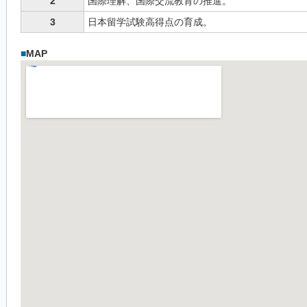
2
国際理解、国際交流教育の推進。
3
日本留学試験高得点の育成。
■
MAP