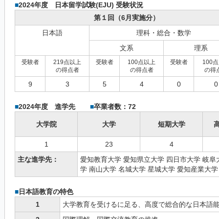
■
2024年度 日本留学試験(EJU) 受験状況
第１回（6月実施分）
日本語
理科・総合・数学
文系
理系
受験者
219点以上
受験者
100点以上
受験者
100
の得点者
の得点者
の得
9
3
5
4
0
0
■
2024年度 進学先
■
卒業者数：72
大学院
大学
短期大学
1
23
4
主な進学先：
愛知教育大学 愛知県立大学 四日市大学 岐阜
学 南山大学 名城大学 星城大学 愛知産業大
■
日本語教育の特色
1
大学教育を受けるに足る、高度で総合的な日本語