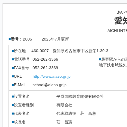
あい
愛
AICHI IN
■
番号：
B005
2025年7月更新
■
所在地
460-0007
愛知県名古屋市中区新栄1-30-3
■
電話番号
052-262-3366
■
最寄駅からの
地下鉄名城線矢
■
FAX番号
052-262-3369
■
URL
http://www.aiaso.gr.jp
■
E-Mail
school@aiaso.gr.jp
■
設置者名
平成国際教育開発有限会社
■
設置者種別
有限会社
■
代表者名
代表取締役 荘 昌憲
■
校長名
荘 昌憲