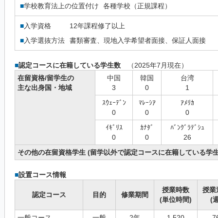
■
学校教育法上の位置付け
各種学校（正規課程）
■
入学資格
12年課程修了以上
■
入学選抜方法
書類審査、現地入学希望者面接、保証人面接
■
認定コースに在籍している学生数
（2025年7月現在）
在留資格/留学生の
中国
韓国
台湾
主な出身国・地域
3
0
1
ｽｳｪｰﾃﾞﾝ
ﾏﾚｰｼｱ
ｱﾒﾘｶ
0
0
0
ｲｷﾞﾘｽ
ｶﾅﾀﾞ
ﾊﾞﾝｸﾞﾗﾃﾞｼｭ
0
0
26
その他の在留資格学生 (留学以外で認定コースに在籍している学生
■
設置コース情報
授業時数
授業
認定コース
目的
修業期間
(単位時間)
(週
一般コース
一般
2年
1,520
7