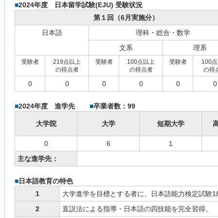
■
2024年度 日本留学試験(EJU) 受験状況
第１回（6月実施分）
日本語
理科・総合・数学
文系
理系
受験者
219点以上
受験者
100点以上
受験者
100
の得点者
の得点者
の得
0
0
0
0
0
0
■
2024年度 進学先
■
卒業者数：99
大学院
大学
短期大学
0
6
1
主な進学先：
■
日本語教育の特色
1
大学進学を目標とする者に、日本語能力検定試験1
2
直説法による指導・日本語の四技能を完全習得。