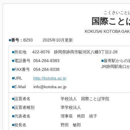
こくさいこと
国際こと
KOKUSAI KOTOBA GAK
■
番号：
B293
2025年10月更新
■
所在地
422-8076
静岡県静岡市駿河区八幡3丁目2-28
■
電話番号
054-284-8383
■
最寄駅からの
JR静岡駅南口か
■
FAX番号
054-284-8338
■
URL
http://kotoba.ac.jp
■
E-Mail
info@kotoba.ac.jp
■
設置者名
学校法人 国際ことば学院
■
設置者種別
準学校法人
■
代表者名
理事長 袴田 靖子
■
校長名
野田 敏郎