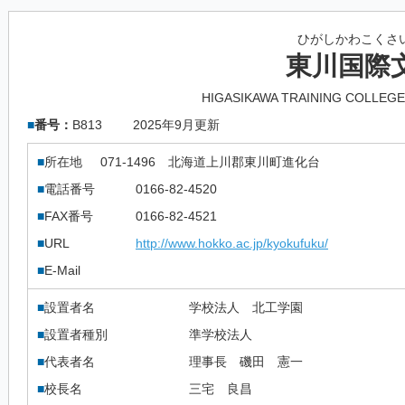
ひがしかわこくさ
東川国際
HIGASIKAWA TRAINING COLLEG
■
番号：
B813
2025年9月更新
■
所在地
071-1496
北海道上川郡東川町進化台
■
電話番号
0166-82-4520
■
FAX番号
0166-82-4521
■
URL
http://www.hokko.ac.jp/kyokufuku/
■
E-Mail
■
設置者名
学校法人 北工学園
■
設置者種別
準学校法人
■
代表者名
理事長 磯田 憲一
■
校長名
三宅 良昌