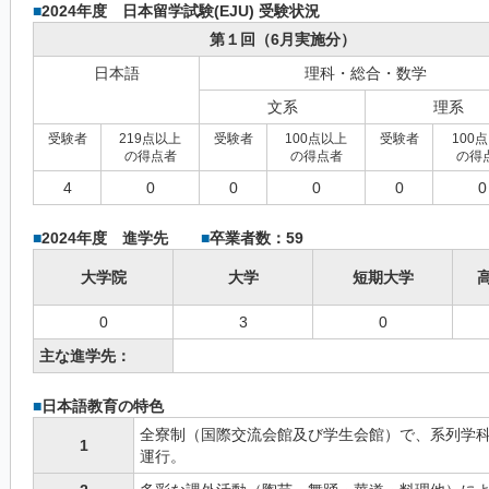
■
2024年度 日本留学試験(EJU) 受験状況
第１回（6月実施分）
日本語
理科・総合・数学
文系
理系
受験者
219点以上
受験者
100点以上
受験者
100
の得点者
の得点者
の得
4
0
0
0
0
0
■
2024年度 進学先
■
卒業者数：59
大学院
大学
短期大学
0
3
0
主な進学先：
■
日本語教育の特色
全寮制（国際交流会館及び学生会館）で、系列学
1
運行。