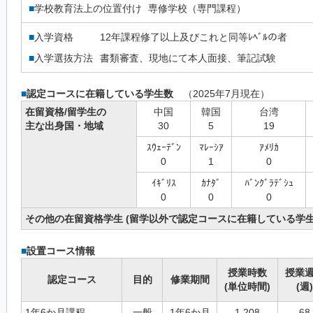
■
学校教育法上の位置付け
専修学校（専門課程）
■
入学資格
12年課程修了以上及びこれと同等ﾚﾍﾞﾙの者
■
入学選抜方法
書類審査、現地にて本人面接、筆記試験
■
認定コースに在籍している学生数
（2025年7月現在）
在留資格/留学生の
中国
韓国
台湾
主な出身国・地域
30
5
19
ｽｳｪｰﾃﾞﾝ
ﾏﾚｰｼｱ
ｱﾒﾘｶ
0
1
0
ｲｷﾞﾘｽ
ｶﾅﾀﾞ
ﾊﾞﾝｸﾞﾗﾃﾞｼｭ
0
0
0
その他の在留資格学生 (留学以外で認定コースに在籍している学生
■
設置コース情報
授業時数
授業
認定コース
目的
修業期間
(単位時間)
(週)
1年6か月課程
一般
1年6か月
1,208
68