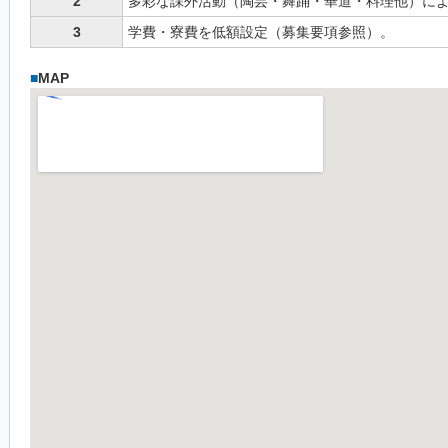
2
多彩な課外活動（陶芸・舞踊・華道・料理他）に
3
学費・寮費を低額設定（募集要項参照）。
■
MAP