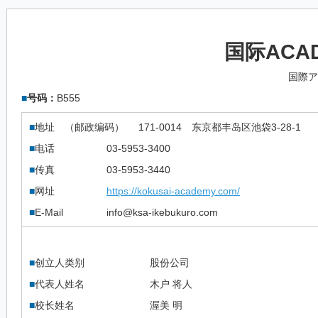
国际ACA
国際ア
■
号码：
B555
■
地址 （邮政编码）
171-0014
东京都丰岛区池袋3-28-1
■
电话
03-5953-3400
■
传真
03-5953-3440
■
网址
https://kokusai-academy.com/
■
E-Mail
info@ksa-ikebukuro.com
■
创立人类别
股份公司
■
代表人姓名
木户 将人
■
校长姓名
渥美 明