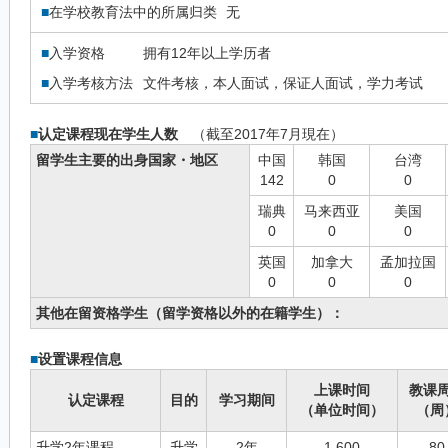
■
在学校教育法中的所属归类
无
■
入学资格
拥有12年以上学历者
■
入学考核方法
文件考核，本人面试，保证人面试，学力考试
■
认定课程现在学生人数
（截至2017年7月現在）
留学生主要的出身国家・地区
中国
韩国
台湾
142
0
0
瑞典
马来西亚
美国
0
0
0
英国
加拿大
孟加拉国
0
0
0
其他在留资格学生（留学资格以外的在籍学生）：
■
设置课程信息
上课时间
教课
认定课程
目的
学习期间
（单位时间）
（周
升学2年课程
升学
2年
1,600
80