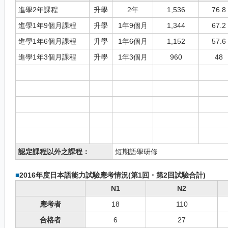
進學2年課程
升學
2年
1,536
76.8
進學1年9個月課程
升學
1年9個月
1,344
67.2
進學1年6個月課程
升學
1年6個月
1,152
57.6
進學1年3個月課程
升學
1年3個月
960
48
認定課程以外之課程：
短期語學研修
■
2016年度日本語能力試驗應考情況(第1回・第2回試驗合計)
N1
N2
應考者
18
110
合格者
6
27