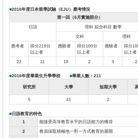
■
2016年度日本留學試驗（EJU）應考情況
第一回（6月實施部分）
日語
理科 綜合科目 數學
文科
理科
應考者
得分219分
應験者
得分100分
應験者
得分10
以上者
以上者
以上者
22
11
19
2
3
2
■
2016年度畢業生升學學校
■
畢業人數：211
研究所
大學
短期大學
5
41
2
■
日語教育的特色
1
能接受高等教育水平的日語能力的獲得
2
教員採取積極地一對一方式教育的展開