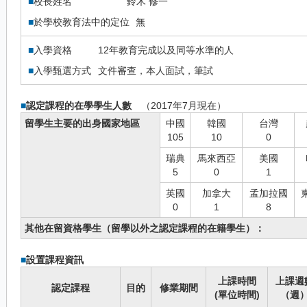
■
校長姓名
鈴木 修一
■
於學校教育法中的定位
無
■
入學資格
12年教育完成以及同等水準的人
■
入學甄選方式
文件審查，本人面試，筆試
■
認定課程的在學學生人數
（2017年7月現在）
留學生主要的出身國家地區
中國
韓國
台灣
105
10
0
瑞典
馬來西亞
美國
5
0
1
英國
加拿大
孟加拉國
0
1
8
其他在留資格學生（留學以外之認定課程的在籍學生）：
■
設置課程資訊
上課時間
上課週
認定課程
目的
修業期間
(單位時間)
（週