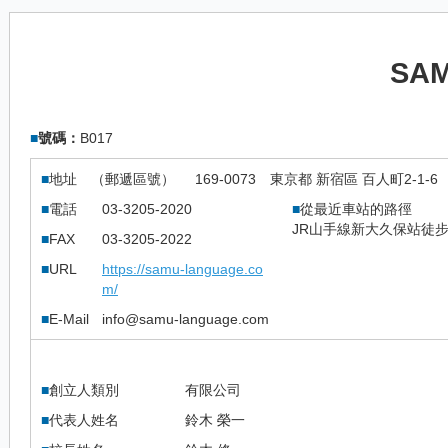
SA
■
號碼：
B017
■
地址 （郵遞區號）
169-0073
東京都 新宿區 百人町2-1-6
■
電話
03-3205-2020
■
從最近車站的路徑
JR山手線新大久保站徒步
■
FAX
03-3205-2022
■
URL
https://samu-language.co
m/
■
E-Mail
info@samu-language.com
■
創立人類別
有限公司
■
代表人姓名
鈴木 榮一