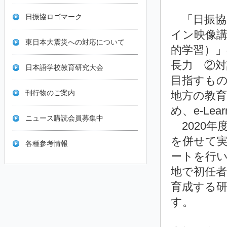
日振協ロゴマーク
「日振協
イン映像講
東日本大震災への対応について
的学習）
長力 ②
日本語学校教育研究大会
目指すも
刊行物のご案内
地方の教
め、e-Le
ニュース購読会員募集中
2020年
を併せて
各種参考情報
ートを行
地で初任
育成する
す。