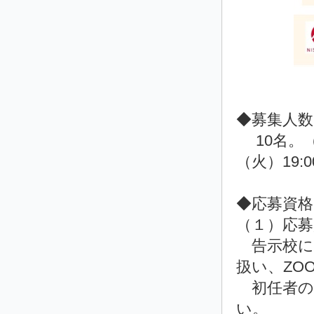
◆募集人数
10名。（
（火）19:0
◆応募資
（１）応募
告示校に専
扱い、ZO
初任者のサ
い。