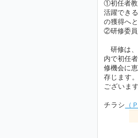
①初任者教
活躍できる
の獲得へ
②研修委
研修は、フ
内で初任
修機会に
存じます
ございま
チラシ
（Ｐ