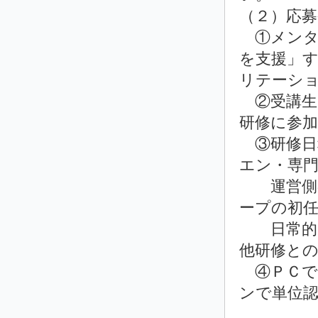
（２）応募
①メンタ
を支援」
リテーシ
②受講生
研修に参
③研修日
エン・専門
運営側の
ープの初
日常的な
他研修と
④ＰＣで
ンで単位