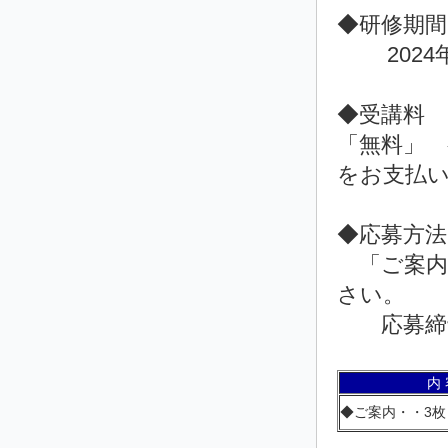
◆研修期間
2024年6
◆受講料
「無料」 
をお支払
◆応募方法
「ご案内」
さい。
応募締
内 
◆ご案内
・・3
枚