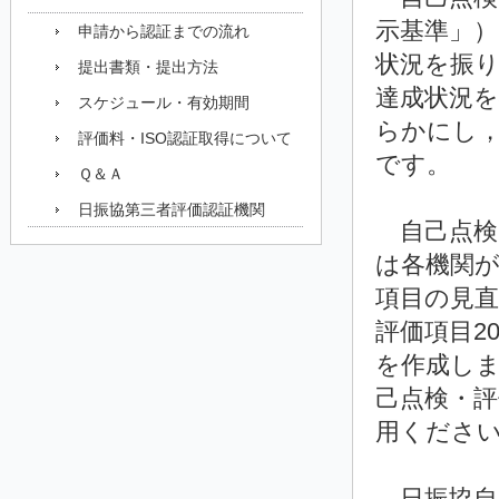
示基準」
申請から認証までの流れ
状況を振
提出書類・提出方法
達成状況
スケジュール・有効期間
らかにし
評価料・ISO認証取得について
です。
Ｑ＆Ａ
日振協第三者評価認証機関
自己点検
は各機関
項目の見
評価項目2
を作成し
己点検・
用くださ
日振協自