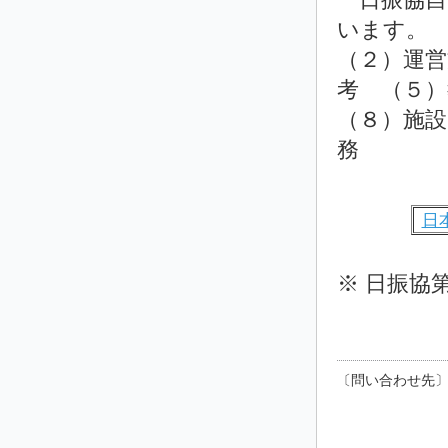
います。
（２）運営
考 （５
（８）施設
務
日
※ 日振協
〔問い合わせ先