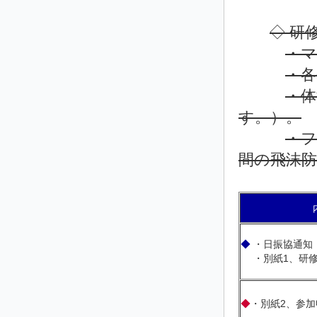
◇ 研
・
・各
・体
す。）。
・フ
間の飛沫
◆
・日振協通知
・別紙1、研修
◆
・別紙2、参加