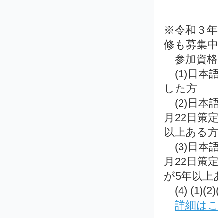
※令和３年
修も募集中
参加資格：
(1)日本
した方
(2)日本
月22日策
以上ある
(3)日本
月22日策
が5年以上
(4) (1
詳細は