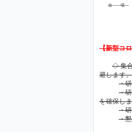
会 場
【新型コ
◇ 集
避します
・研
・研
を確保し
・研
・懇