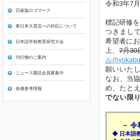
令和3年7月
日振協ロゴマーク
標記研修
東日本大震災への対応について
つきまし
希望者に
日本語学校教育研究大会
上、
7月30
刊行物のご案内
ル(hyokabu
願いいた
ニュース購読会員募集中
なお、当
め、たと
各種参考情報
でない限
－ 
◆
日本語