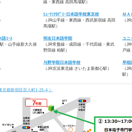
）
線・東西線 高田馬場駅）
ﾋｭｰﾏﾝｱｶﾃﾞﾐｰ日本語学校東京校
ＭＡ
）
（JR山手線・東西線・西武新宿線 高田
（J
馬場駅）
日本語ｺｰｽ
明友日本語学院
ユニ
保駅・山手線新大久保
（JR常盤線・成田線・千代田線・東武
（J
野田線 柏駅）
戸線
与野学院日本語学校
早稲
）
（JR京浜東北線 さいたま新都心駅）
（J
駅）
都新宿区百人町1-25-4 ）