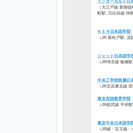
インターカルト日
（大江戸線 新御徒町
町駅, 日比谷線 仲
ＫＥＮ日本語学院
（JR 新松戸駅, 
ジェット日本語学
（JR埼京線 板橋
中央工学校附属日
（JR京浜東北線 
東京言語教育学院
（JR総武線 平井
東京中央日本語学
（JR線・京王線