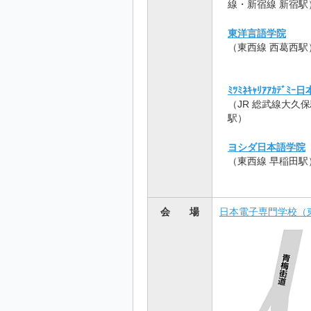
線・新宿線 新宿駅
東洋言語学院
（東西線 西葛西駅
ﾐﾂﾐﾈｷｬﾘｱｱｶﾃﾞﾐｰ
（JR 総武線大久
駅）
ヨシダ日本語学院
（東西線 早稲田駅
会 場
日本電子専門学校（東京