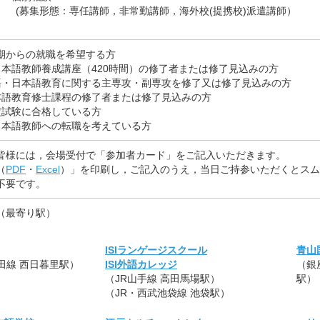
任講師，非常勤講師，海外校(提携校)派遣講師）
4月期からの就職を希望する方
日本語教師養成講座（420時間）の修了者または修了見込みの方
語・日本語教育に関する主専攻・副専攻を修了又は修了見込みの方
本語教育修士課程の修了者または修了見込みの方
定試験に合格している方
日本語教師への転職を考えている方
皆様には，会場受付で「参加者カード」をご記入いただきます。
（
PDF
・
Excel
）」を印刷し，ご記入のうえ，当日ご持参いただくとスム
不要です。
（最寄り駅）
ISIランゲージスクール
青山
田線 西日暮里駅）
ISI外語カレッジ
（銀
（JR山手線 高田馬場駅）
駅）
（JR・西武池袋線 池袋駅）