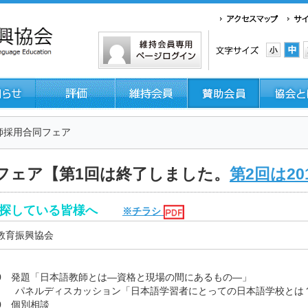
師採用合同フェア
フェア【第1回は終了しました。
第2回は20
先を探している皆様へ
※チラシ
教育振興協会
）
10 発題「日本語教師とは―資格と現場の間にあるもの―」
ッション「日本語学習者にとっての日本語学校とは？ ―
0 個別相談