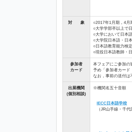
(募集形態：専
対 象
○2017年1月期，
○大学学部卒以上で
○大学において日本
○大学院日本語・日
○日本語教育能力検
○現役日本語教師・
参加者
本フェアにご参加の
カード
予め「参加者カード
なお，事前の送付は
出展機関
※機関名五十音順 
(個別相談)
IECC日本語学校
（JR山手線・千代