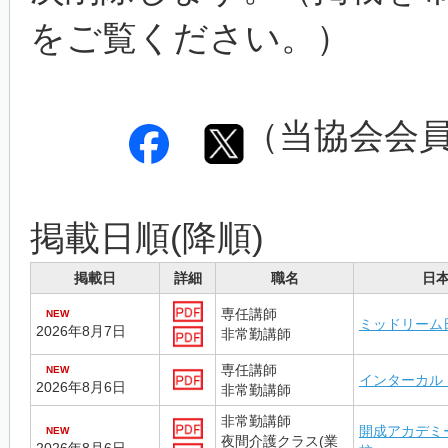
をご覧ください。）
（当協会会
掲載日順(降順)
掲載日
詳細
職名
日
専任講師
NEW
ミッドリーム
2026年8月7日
非常勤講師
専任講師
NEW
インターカル
2026年8月6日
非常勤講師
非常勤講師
開成アカデミ
NEW
夜間介護クラス(業