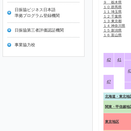
９ 栃木県
１０ 群馬県
日振協ビジネス日本語
１１ 埼玉県
準拠プログラム登録機関
１２ 千葉県
１３ 東京都
１４ 神奈川県
日振協第三者評価認証機関
１５ 新潟県
１６ 富山県
事業協力校
42
41
4
47
北海道・東北地
関東・甲信越地
東京地区